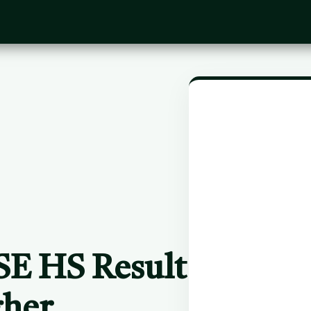
E HS Result
gher