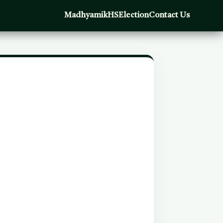
Madhyamik
HS
Election
Contact Us